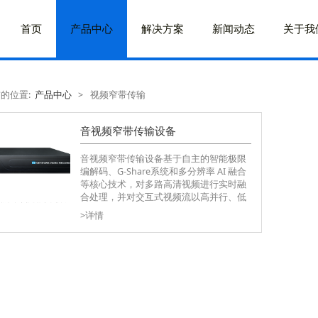
首页
产品中心
解决方案
新闻动态
关于我
的位置:
产品中心
>
视频窄带传输
音视频窄带传输设备
音视频窄带传输设备基于自主的智能极限
编解码、G-Share系统和多分辨率 AI 融合
等核心技术，对多路高清视频进行实时融
合处理，并对交互式视频流以高并行、低
时延压缩加速，系统可在极低带宽下对高
>详情
码率高清视频源进行编解码处理，能够保
障视频图像质量，降低视频码率。