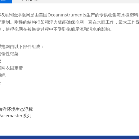
-45系列漂浮拖网是由美国Oceaninstruments生产的专供收集海水
行定制。刚性的结构框架和浮力板能确保拖网一直在水面工作，最大工作深
曳，使得拖网在被拖曳过程中不受到拖船尾流和污水的影响。
浮拖网由以下部件组成：
的钢性铝架
板
钢网衣固定带
缰绳
夹
海洋环境生态浮标
Racemaster系列