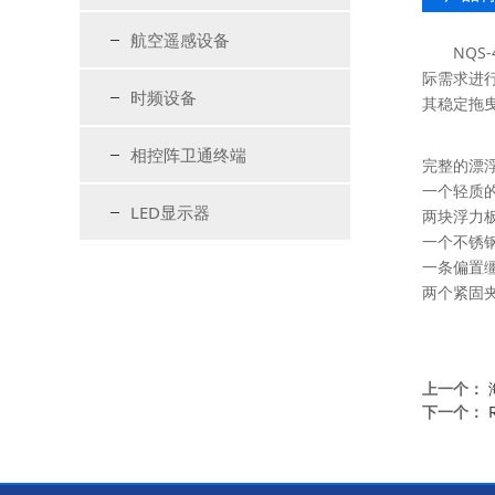
航空遥感设备
NQS
际需求进
时频设备
其稳定拖
相控阵卫通终端
完整的漂
一个轻质
LED显示器
两块浮力
一个不锈
一条偏置
两个紧固
上一个：
下一个：