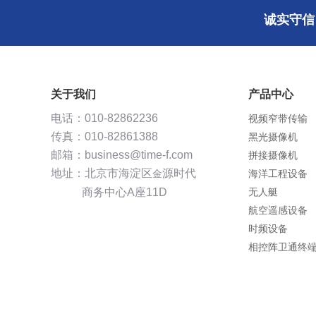
诚实守信
关于我们
产品中心
视频窄带传输
电话：010-82862236
黑光摄像机
传真：010-82861388
拼接摄像机
邮箱：business@time-f.com
海洋工程设备
地址：北京市海淀区
源时代
金
无人艇
商务中心A座11D
航空遥感设备
时频设备
相控阵卫通终